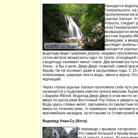
Находится водопа
Генеральского, на 
пропиленном ею в
ущелье Хапхал. Чт
Алушты, следует 
села Генеральског
возвышаются вели
востоке Караби-Яй
Демерджи, а между
выглядит гребень 
находится ущелье 
водопаду ведет широкая дорога, недавно проложенн
сотни метров экскурсанты идут по тропе, отходящей о
к водопаду занимает минут сорок. Два километра пут
Узень - и Вы у цели. Джур-Джур, пожалуй, самый кра
Крыму. Он не иссякает даже в засушливые годы. С 15
поблескивая, широкая лента воды, звеня и журча. Отс
журчащий.
Через глухое ущелье Хапхал проложила себе путь ре
начинается у подножия южного склона массива Тырк
с Вараби-Яйлой. Водопад Джур-Джур в этом месте н
вверх по руслу реки Восточный Улу-Узень и увидеть ц
Вода здесь словно кипит, скатываясь по скалистым п
вверх по течению реки, то примерно через километр 
красивейших каскадов, за которыми со стометровой в
Водопад Учан-Су (Ялта)
В переводе с крымско-татарского 
Это самый большой в Крыму водо
км от города, в горах. До него м