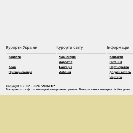
Курорти України
Курорти світу
Інформація
Карпати
Чорногорія
Контакти
Хорватія
Питання
Азов
Болгарія
Партнерство
Причорноморря
Албанія
Додати готель
Чартери
Copyright © 2002 - 2026
"ASINFO"
Материали та фото захищені авторським правом. Використання материалів без дозвол