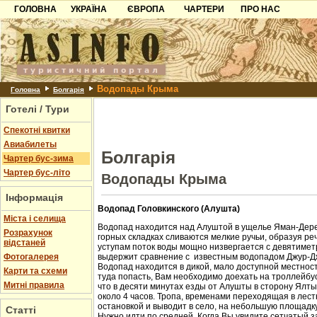
ГОЛОВНА
УКРАЇНА
ЄВРОПА
ЧАРТЕРИ
ПРО НАС
Карпати
Чорногорія
Контакти
Азов
Хорватія
Партнерам
Причорноморря
Болгарія
Додати готель
Водопады Крыма
Шацьк
Албанія
Питання
Головна
Болгарія
Готелі / Тури
Пошук готелів
Спекотні квитки
Авиабилеты
Болгарія
Чартер бус-зима
Чартер бус-літо
Водопады Крыма
Інформація
Водопад Головкинского (Алушта)
Міста і селища
Водопад находится над Алуштой в ущелье Яман-Дере
Розрахунок
горных складках сливаются мелкие ручьи, образуя ре
відстаней
уступам поток воды мощно низвергается с девятиметр
Фотогалерея
выдержит сравнение с известным водопадом Джур-Д
Водопад находится в дикой, мало доступной местност
Карти та схеми
туда попасть, Вам необходимо доехать на троллейбус
Митні правила
что в десяти минутах езды от Алушты в сторону Ялт
около 4 часов. Тропа, временами переходящая в лест
остановкой и выводит в село, на небольшую площадк
Статті
Нужно идти по средней. Когда Вы увидите сетчатый з