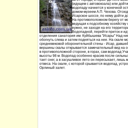
(идущем с автовокзала) или дойт
водопаду начнется у конечной ос
домом-музеем А.П. Чехова. Отсюд
Исарское шоссе, по нему дойти д
На противоположном берегу от мо
ведущая к подсобному хозяйству
нужно, не заходя на его территори
Водопадной, перейти приток и идт
отделения санатория им. Куйбышева "Исары" Над ни
обогнуть слева и затем подняться на нее. На скале м
средневековой оборонительной стены - Исар, давшей
вершины скалы открывается замечательный вид на ок
в противоположной стороне, в горах, сам водопад Уча
высоты 98 м. Водопад особенно красив после сильных 
тает снег, а в засушливое лето он пересыхает, лишь 
отвеса. На скале, с которой срывается водопад, устр
Орлиный залет.