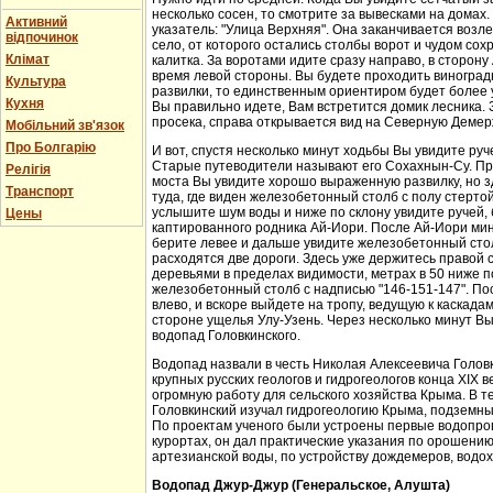
несколько сосен, то смотрите за вывесками на домах.
Активний
указатель: "Улица Верхняя". Она заканчивается возл
відпочинок
село, от которого остались столбы ворот и чудом со
Клімат
калитка. За воротами идите сразу направо, в сторон
время левой стороны. Вы будете проходить виноградн
Культура
развилки, то единственным ориентиром будет более у
Кухня
Вы правильно идете, Вам встретится домик лесника. 
просека, справа открывается вид на Северную Демер
Мобільний зв'язок
Про Болгарію
И вот, спустя несколько минут ходьбы Вы увидите руч
Старые путеводители называют его Сохахнын-Су. Пр
Релігія
моста Вы увидите хорошо выраженную развилку, но з
Транспорт
туда, где виден железобетонный столб с полу стерто
услышите шум воды и ниже по склону увидите ручей,
Цены
каптированного родника Ай-Иори. После Ай-Иори мину
берите левее и дальше увидите железобетонный столб
расходятся две дороги. Здесь уже держитесь правой 
деревьями в пределах видимости, метрах в 50 ниже п
железобетонный столб с надписью "146-151-147". По
влево, и вскоре выйдете на тропу, ведущую к каскада
стороне ущелья Улу-Узень. Через несколько минут Вы
водопад Головкинского.
Водопад назвали в честь Николая Алексеевича Головки
крупных русских геологов и гидрогеологов конца XIX 
огромную работу для сельского хозяйства Крыма. В 
Головкинский изучал гидрогеологию Крыма, подземн
По проектам ученого были устроены первые водопров
курортах, он дал практические указания по орошени
артезианской воды, по устройству дождемеров, водо
Водопад Джур-Джур (Генеральское, Алушта)