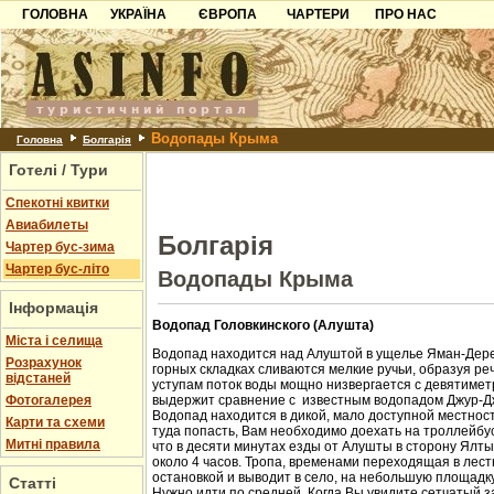
ГОЛОВНА
УКРАЇНА
ЄВРОПА
ЧАРТЕРИ
ПРО НАС
Карпати
Чорногорія
Контакти
Азов
Хорватія
Партнерам
Причорноморря
Болгарія
Додати готель
Водопады Крыма
Шацьк
Албанія
Питання
Головна
Болгарія
Готелі / Тури
Пошук готелів
Спекотні квитки
Авиабилеты
Болгарія
Чартер бус-зима
Чартер бус-літо
Водопады Крыма
Інформація
Водопад Головкинского (Алушта)
Міста і селища
Водопад находится над Алуштой в ущелье Яман-Дере
Розрахунок
горных складках сливаются мелкие ручьи, образуя ре
відстаней
уступам поток воды мощно низвергается с девятиметр
Фотогалерея
выдержит сравнение с известным водопадом Джур-Д
Водопад находится в дикой, мало доступной местност
Карти та схеми
туда попасть, Вам необходимо доехать на троллейбус
Митні правила
что в десяти минутах езды от Алушты в сторону Ялт
около 4 часов. Тропа, временами переходящая в лест
остановкой и выводит в село, на небольшую площадк
Статті
Нужно идти по средней. Когда Вы увидите сетчатый з