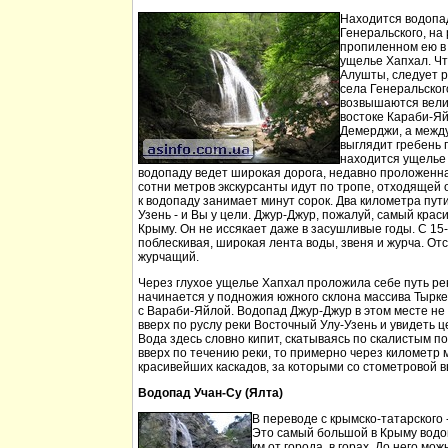
Находится водопа
Генеральского, на 
пропиленном ею в
ущелье Хапхал. Чт
Алушты, следует 
села Генеральског
возвышаются вели
востоке Караби-Яй
Демерджи, а между
выглядит гребень 
находится ущелье 
водопаду ведет широкая дорога, недавно проложенн
сотни метров экскурсанты идут по тропе, отходящей о
к водопаду занимает минут сорок. Два километра пут
Узень - и Вы у цели. Джур-Джур, пожалуй, самый кра
Крыму. Он не иссякает даже в засушливые годы. С 15
поблескивая, широкая лента воды, звеня и журча. Отс
журчащий.
Через глухое ущелье Хапхал проложила себе путь ре
начинается у подножия южного склона массива Тырк
с Вараби-Яйлой. Водопад Джур-Джур в этом месте н
вверх по руслу реки Восточный Улу-Узень и увидеть ц
Вода здесь словно кипит, скатываясь по скалистым п
вверх по течению реки, то примерно через километр 
красивейших каскадов, за которыми со стометровой в
Водопад Учан-Су (Ялта)
В переводе с крымско-татарского 
Это самый большой в Крыму водо
км от города, в горах. До него м