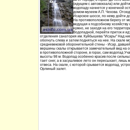
(идущем с автовокзала) или дойт
водопаду начнется у конечной ос
домом-музеем А.П. Чехова. Отсюд
Исарское шоссе, по нему дойти д
На противоположном берегу от мо
ведущая к подсобному хозяйству
нужно, не заходя на его территори
Водопадной, перейти приток и идт
отделения санатория им. Куйбышева "Исары" Над ни
обогнуть слева и затем подняться на нее. На скале м
средневековой оборонительной стены - Исар, давшей
вершины скалы открывается замечательный вид на ок
в противоположной стороне, в горах, сам водопад Уча
высоты 98 м. Водопад особенно красив после сильных 
тает снег, а в засушливое лето он пересыхает, лишь 
отвеса. На скале, с которой срывается водопад, устр
Орлиный залет.