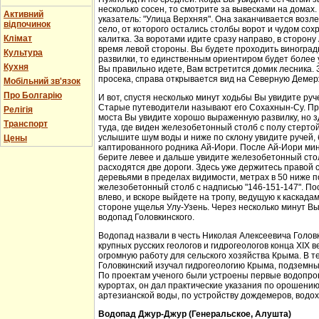
несколько сосен, то смотрите за вывесками на домах.
Активний
указатель: "Улица Верхняя". Она заканчивается возл
відпочинок
село, от которого остались столбы ворот и чудом со
Клімат
калитка. За воротами идите сразу направо, в сторон
время левой стороны. Вы будете проходить виноградн
Культура
развилки, то единственным ориентиром будет более у
Кухня
Вы правильно идете, Вам встретится домик лесника. 
просека, справа открывается вид на Северную Демер
Мобільний зв'язок
Про Болгарію
И вот, спустя несколько минут ходьбы Вы увидите руч
Старые путеводители называют его Сохахнын-Су. Пр
Релігія
моста Вы увидите хорошо выраженную развилку, но з
Транспорт
туда, где виден железобетонный столб с полу стерто
услышите шум воды и ниже по склону увидите ручей,
Цены
каптированного родника Ай-Иори. После Ай-Иори мину
берите левее и дальше увидите железобетонный столб
расходятся две дороги. Здесь уже держитесь правой 
деревьями в пределах видимости, метрах в 50 ниже п
железобетонный столб с надписью "146-151-147". По
влево, и вскоре выйдете на тропу, ведущую к каскада
стороне ущелья Улу-Узень. Через несколько минут Вы
водопад Головкинского.
Водопад назвали в честь Николая Алексеевича Головки
крупных русских геологов и гидрогеологов конца XIX 
огромную работу для сельского хозяйства Крыма. В 
Головкинский изучал гидрогеологию Крыма, подземн
По проектам ученого были устроены первые водопров
курортах, он дал практические указания по орошени
артезианской воды, по устройству дождемеров, водо
Водопад Джур-Джур (Генеральское, Алушта)