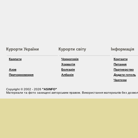
Курорти України
Курорти світу
Інформація
Карпати
Чорногорія
Контакти
Хорватія
Питання
Азов
Болгарія
Партнерство
Причорноморря
Албанія
Додати готель
Чартери
Copyright © 2002 - 2026
"ASINFO"
Материали та фото захищені авторським правом. Використання материалів без дозвол