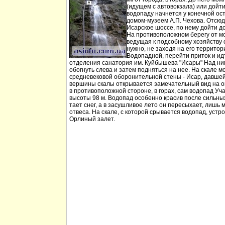
(идущем с автовокзала) или дойт
водопаду начнется у конечной ос
домом-музеем А.П. Чехова. Отсюд
Исарское шоссе, по нему дойти д
На противоположном берегу от мо
ведущая к подсобному хозяйству
нужно, не заходя на его территори
Водопадной, перейти приток и идт
отделения санатория им. Куйбышева "Исары" Над ни
обогнуть слева и затем подняться на нее. На скале м
средневековой оборонительной стены - Исар, давшей
вершины скалы открывается замечательный вид на ок
в противоположной стороне, в горах, сам водопад Уча
высоты 98 м. Водопад особенно красив после сильных 
тает снег, а в засушливое лето он пересыхает, лишь 
отвеса. На скале, с которой срывается водопад, устр
Орлиный залет.