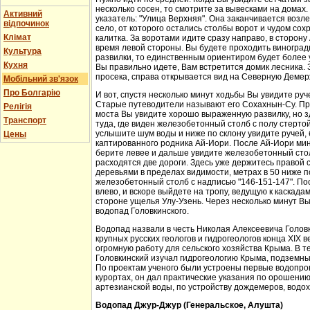
несколько сосен, то смотрите за вывесками на домах.
Активний
указатель: "Улица Верхняя". Она заканчивается возл
відпочинок
село, от которого остались столбы ворот и чудом со
Клімат
калитка. За воротами идите сразу направо, в сторон
время левой стороны. Вы будете проходить виноградн
Культура
развилки, то единственным ориентиром будет более у
Кухня
Вы правильно идете, Вам встретится домик лесника. 
просека, справа открывается вид на Северную Демер
Мобільний зв'язок
Про Болгарію
И вот, спустя несколько минут ходьбы Вы увидите руч
Старые путеводители называют его Сохахнын-Су. Пр
Релігія
моста Вы увидите хорошо выраженную развилку, но з
Транспорт
туда, где виден железобетонный столб с полу стерто
услышите шум воды и ниже по склону увидите ручей,
Цены
каптированного родника Ай-Иори. После Ай-Иори мину
берите левее и дальше увидите железобетонный столб
расходятся две дороги. Здесь уже держитесь правой 
деревьями в пределах видимости, метрах в 50 ниже п
железобетонный столб с надписью "146-151-147". По
влево, и вскоре выйдете на тропу, ведущую к каскада
стороне ущелья Улу-Узень. Через несколько минут Вы
водопад Головкинского.
Водопад назвали в честь Николая Алексеевича Головки
крупных русских геологов и гидрогеологов конца XIX 
огромную работу для сельского хозяйства Крыма. В 
Головкинский изучал гидрогеологию Крыма, подземн
По проектам ученого были устроены первые водопров
курортах, он дал практические указания по орошени
артезианской воды, по устройству дождемеров, водо
Водопад Джур-Джур (Генеральское, Алушта)