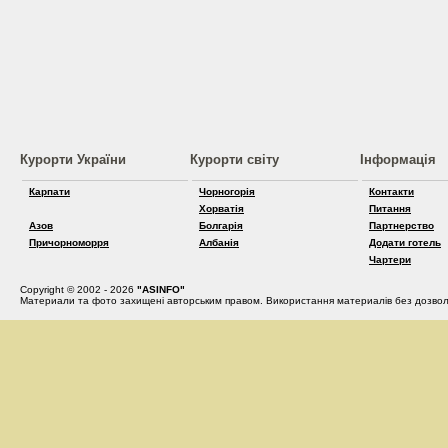
Курорти України
Курорти світу
Інформація
Карпати
Чорногорія
Контакти
Хорватія
Питання
Азов
Болгарія
Партнерство
Причорноморря
Албанія
Додати готель
Чартери
Copyright © 2002 - 2026
"ASINFO"
Материали та фото захищені авторським правом. Використання материалів без дозвол