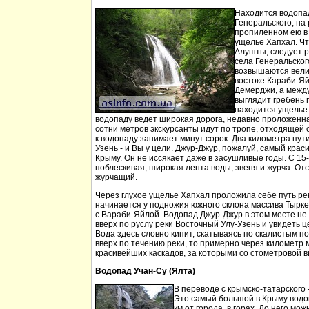
Находится водопа
Генеральского, на 
пропиленном ею в
ущелье Хапхал. Чт
Алушты, следует 
села Генеральског
возвышаются вели
востоке Караби-Яй
Демерджи, а между
выглядит гребень 
находится ущелье 
водопаду ведет широкая дорога, недавно проложенн
сотни метров экскурсанты идут по тропе, отходящей о
к водопаду занимает минут сорок. Два километра пут
Узень - и Вы у цели. Джур-Джур, пожалуй, самый кра
Крыму. Он не иссякает даже в засушливые годы. С 15
поблескивая, широкая лента воды, звеня и журча. Отс
журчащий.
Через глухое ущелье Хапхал проложила себе путь ре
начинается у подножия южного склона массива Тырк
с Вараби-Яйлой. Водопад Джур-Джур в этом месте н
вверх по руслу реки Восточный Улу-Узень и увидеть ц
Вода здесь словно кипит, скатываясь по скалистым п
вверх по течению реки, то примерно через километр 
красивейших каскадов, за которыми со стометровой в
Водопад Учан-Су (Ялта)
В переводе с крымско-татарского 
Это самый большой в Крыму водо
км от города, в горах. До него м