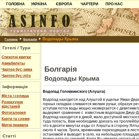
ГОЛОВНА
УКРАЇНА
ЄВРОПА
ЧАРТЕРИ
ПРО НАС
Карпати
Чорногорія
Контакти
Азов
Хорватія
Партнерам
Причорноморря
Болгарія
Додати готель
Водопады Крыма
Шацьк
Албанія
Питання
Головна
Болгарія
Готелі / Тури
Пошук готелів
Спекотні квитки
Авиабилеты
Болгарія
Чартер бус-зима
Чартер бус-літо
Водопады Крыма
Інформація
Водопад Головкинского (Алушта)
Міста і селища
Водопад находится над Алуштой в ущелье Яман-Дере
Розрахунок
горных складках сливаются мелкие ручьи, образуя ре
відстаней
уступам поток воды мощно низвергается с девятиметр
Фотогалерея
выдержит сравнение с известным водопадом Джур-Д
Водопад находится в дикой, мало доступной местност
Карти та схеми
туда попасть, Вам необходимо доехать на троллейбус
Митні правила
что в десяти минутах езды от Алушты в сторону Ялт
около 4 часов. Тропа, временами переходящая в лест
остановкой и выводит в село, на небольшую площадк
Статті
Нужно идти по средней. Когда Вы увидите сетчатый з