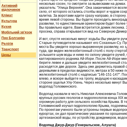
несколько сосен, то смотрите за вывесками на домах.
Активний
указатель: "Улица Верхняя". Она заканчивается возл
відпочинок
село, от которого остались столбы ворот и чудом со
Клімат
калитка. За воротами идите сразу направо, в сторон
время левой стороны. Вы будете проходить виноградн
Культура
развилки, то единственным ориентиром будет более у
Кухня
Вы правильно идете, Вам встретится домик лесника. 
просека, справа открывается вид на Северную Демер
Мобільний зв'язок
Про Болгарію
И вот, спустя несколько минут ходьбы Вы увидите руч
Старые путеводители называют его Сохахнын-Су. Пр
Релігія
моста Вы увидите хорошо выраженную развилку, но з
Транспорт
туда, где виден железобетонный столб с полу стерто
услышите шум воды и ниже по склону увидите ручей,
Цены
каптированного родника Ай-Иори. После Ай-Иори мину
берите левее и дальше увидите железобетонный столб
расходятся две дороги. Здесь уже держитесь правой 
деревьями в пределах видимости, метрах в 50 ниже п
железобетонный столб с надписью "146-151-147". По
влево, и вскоре выйдете на тропу, ведущую к каскада
стороне ущелья Улу-Узень. Через несколько минут Вы
водопад Головкинского.
Водопад назвали в честь Николая Алексеевича Головки
крупных русских геологов и гидрогеологов конца XIX 
огромную работу для сельского хозяйства Крыма. В 
Головкинский изучал гидрогеологию Крыма, подземн
По проектам ученого были устроены первые водопров
курортах, он дал практические указания по орошени
артезианской воды, по устройству дождемеров, водо
Водопад Джур-Джур (Генеральское, Алушта)