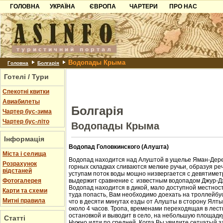
ГОЛОВНА
УКРАЇНА
ЄВРОПА
ЧАРТЕРИ
ПРО НАС
Карпати
Чорногорія
Контакти
Азов
Хорватія
Партнерам
Причорноморря
Болгарія
Додати готель
Водопады Крыма
Шацьк
Албанія
Питання
Головна
Болгарія
Готелі / Тури
Пошук готелів
Спекотні квитки
Авиабилеты
Болгарія
Чартер бус-зима
Чартер бус-літо
Водопады Крыма
Інформація
Водопад Головкинского (Алушта)
Міста і селища
Водопад находится над Алуштой в ущелье Яман-Дере
Розрахунок
горных складках сливаются мелкие ручьи, образуя ре
відстаней
уступам поток воды мощно низвергается с девятиметр
Фотогалерея
выдержит сравнение с известным водопадом Джур-Д
Водопад находится в дикой, мало доступной местност
Карти та схеми
туда попасть, Вам необходимо доехать на троллейбус
Митні правила
что в десяти минутах езды от Алушты в сторону Ялт
около 4 часов. Тропа, временами переходящая в лест
остановкой и выводит в село, на небольшую площадк
Статті
Нужно идти по средней. Когда Вы увидите сетчатый з