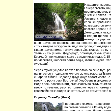
Находится водопа
Генеральского, на 
пропиленном ею в
ущелье Хапхал. Чт
Алушты, следует 
села Генеральског
возвышаются вели
востоке Караби-Яй
Демерджи, а между
выглядит гребень 
находится ущелье 
водопаду ведет широкая дорога, недавно проложенн
сотни метров экскурсанты идут по тропе, отходящей о
к водопаду занимает минут сорок. Два километра пут
Узень - и Вы у цели. Джур-Джур, пожалуй, самый кра
Крыму. Он не иссякает даже в засушливые годы. С 15
поблескивая, широкая лента воды, звеня и журча. Отс
журчащий.
Через глухое ущелье Хапхал проложила себе путь ре
начинается у подножия южного склона массива Тырк
с Вараби-Яйлой. Водопад Джур-Джур в этом месте н
вверх по руслу реки Восточный Улу-Узень и увидеть ц
Вода здесь словно кипит, скатываясь по скалистым п
вверх по течению реки, то примерно через километр 
красивейших каскадов, за которыми со стометровой в
Водопад Учан-Су (Ялта)
В переводе с крымско-татарского 
Это самый большой в Крыму водо
км от города, в горах. До него м