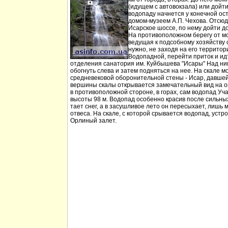
(идущем с автовокзала) или дойт
водопаду начнется у конечной ос
домом-музеем А.П. Чехова. Отсюд
Исарское шоссе, по нему дойти д
На противоположном берегу от мо
ведущая к подсобному хозяйству
нужно, не заходя на его территори
Водопадной, перейти приток и идт
отделения санатория им. Куйбышева "Исары" Над ни
обогнуть слева и затем подняться на нее. На скале м
средневековой оборонительной стены - Исар, давшей
вершины скалы открывается замечательный вид на ок
в противоположной стороне, в горах, сам водопад Уча
высоты 98 м. Водопад особенно красив после сильных 
тает снег, а в засушливое лето он пересыхает, лишь 
отвеса. На скале, с которой срывается водопад, устр
Орлиный залет.