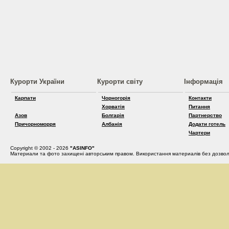
Курорти України
Курорти світу
Інформація
Карпати
Чорногорія
Контакти
Хорватія
Питання
Азов
Болгарія
Партнерство
Причорноморря
Албанія
Додати готель
Чартери
Copyright © 2002 - 2026
"ASINFO"
Материали та фото захищені авторським правом. Використання материалів без дозвол