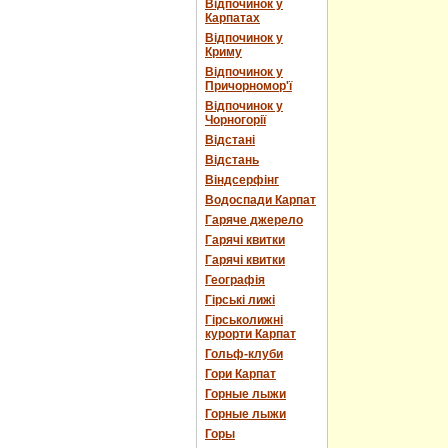
Відпочинок у
Карпатах
Відпочинок у
Криму
Відпочинок у
Причорномор'ї
Відпочинок у
Чорногорії
Відстані
Відстань
Віндсерфінг
Водоспади Карпат
Гаряче джерело
Гарячі квитки
Гарячі квитки
Географія
Гірські лижі
Гірськолижні
курорти Карпат
Гольф-клуби
Гори Карпат
Горные лыжи
Горные лыжи
Горы