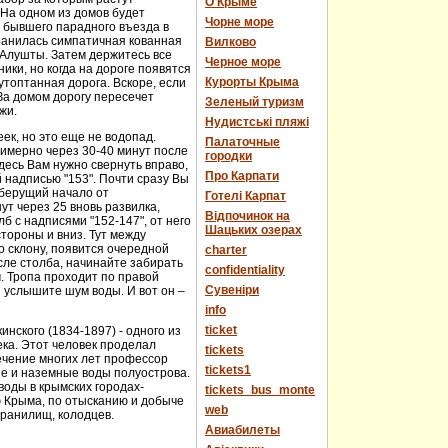
О Крыме
 На одном из домов будет
Чорне море
е бывшего парадного въезда в
хранилась симпатичная кованная
Вилково
у Алушты. Затем держитесь все
Черное море
ики, но когда на дороге появятся
Курорты Крыма
топтанная дорога. Вскоре, если
За домом дорогу пересечет
Зеленый туризм
жи.
Нудистські пляжі
еек, но это еще не водопад.
Палаточные
имерно через 30-40 минут после
городки
десь Вам нужно свернуть вправо,
Про Карпати
й надписью "153". Почти сразу Вы
 берущий начало от
Готелі Карпат
т через 25 вновь развилка,
Відпочинок на
 с надписями "152-147", от него
Шацьких озерах
стороны и вниз. Тут между
о склону, появится очередной
charter
сле столба, начинайте забирать
confidentiality
м. Тропа проходит по правой
Cувеніри
 услышите шум воды. И вот он –
info
ticket
нского (1834-1897) - одного из
века. Этот человек проделал
tickets
течение многих лет профессор
tickets1
ые и наземные воды полуострова.
оды в крымских городах-
tickets_bus_monte
ю Крыма, по отысканию и добыче
web
хранилищ, колодцев.
Авиабилеты