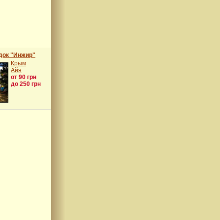
док "Инжир"
Крым
Айя
от 90 грн
до 250 грн