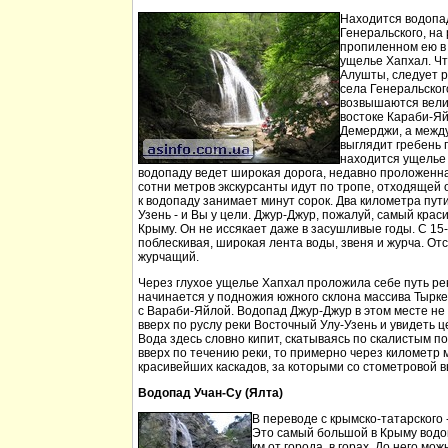
Находится водопа
Генеральского, на 
пропиленном ею в
ущелье Хапхал. Чт
Алушты, следует 
села Генеральског
возвышаются вели
востоке Караби-Яй
Демерджи, а между
выглядит гребень 
находится ущелье 
водопаду ведет широкая дорога, недавно проложенн
сотни метров экскурсанты идут по тропе, отходящей о
к водопаду занимает минут сорок. Два километра пут
Узень - и Вы у цели. Джур-Джур, пожалуй, самый кра
Крыму. Он не иссякает даже в засушливые годы. С 15
поблескивая, широкая лента воды, звеня и журча. Отс
журчащий.
Через глухое ущелье Хапхал проложила себе путь ре
начинается у подножия южного склона массива Тырк
с Вараби-Яйлой. Водопад Джур-Джур в этом месте н
вверх по руслу реки Восточный Улу-Узень и увидеть ц
Вода здесь словно кипит, скатываясь по скалистым п
вверх по течению реки, то примерно через километр 
красивейших каскадов, за которыми со стометровой в
Водопад Учан-Су (Ялта)
В переводе с крымско-татарского 
Это самый большой в Крыму водо
км от города, в горах. До него м