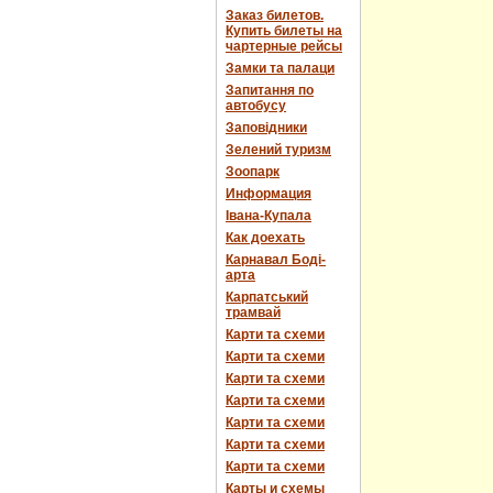
Заказ билетов.
Купить билеты на
чартерные рейсы
Замки та палаци
Запитання по
автобусу
Заповідники
Зелений туризм
Зоопарк
Информация
Івана-Купала
Как доехать
Карнавал Боді-
арта
Карпатський
трамвай
Карти та схеми
Карти та схеми
Карти та схеми
Карти та схеми
Карти та схеми
Карти та схеми
Карти та схеми
Карты и схемы