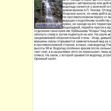
(идущем с автовокзала) или дойт
водопаду начнется у конечной ос
домом-музеем А.П. Чехова. Отсюд
Исарское шоссе, по нему дойти д
На противоположном берегу от мо
ведущая к подсобному хозяйству
нужно, не заходя на его территори
Водопадной, перейти приток и идт
отделения санатория им. Куйбышева "Исары" Над ни
обогнуть слева и затем подняться на нее. На скале м
средневековой оборонительной стены - Исар, давшей
вершины скалы открывается замечательный вид на ок
в противоположной стороне, в горах, сам водопад Уча
высоты 98 м. Водопад особенно красив после сильных 
тает снег, а в засушливое лето он пересыхает, лишь 
отвеса. На скале, с которой срывается водопад, устр
Орлиный залет.