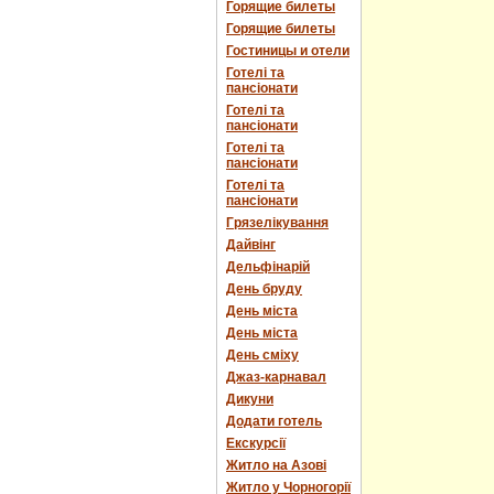
Горящие билеты
Горящие билеты
Гостиницы и отели
Готелі та
пансіонати
Готелі та
пансіонати
Готелі та
пансіонати
Готелі та
пансіонати
Грязелікування
Дайвінг
Дельфінарій
День бруду
День міста
День міста
День сміху
Джаз-карнавал
Дикуни
Додати готель
Екскурсії
Житло на Азові
Житло у Чорногорії