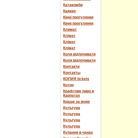
Катакомби
Каякінг
Кінні прогулянки
Кінні прогулянки
Климат
Клімат
Клімат
Клімат
Коли відпочивати
Коли відпочивати
Контакти
Контакты
КОПИЯ tickets
Котор
Крафтове пиво в
Карпатах
Краще за море
Культура
Культура
Культура
Культура
Купання в чанах