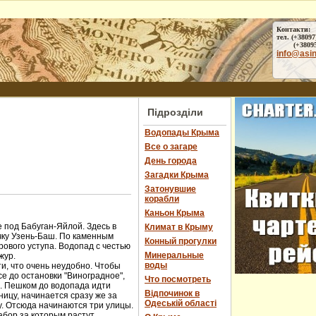
Контакти:
тел. (+38097
(+38095) 
info@asi
Підрозділи
Водопады Крыма
Все о загаре
День города
Загадки Крыма
Затонувшие
корабли
Каньон Крыма
 под Бабуган-Яйлой. Здесь в
Климат в Крыму
чку Узень-Баш. По каменным
Конный прогулки
ового уступа. Водопад с честью
Минеральные
жур.
воды
и, что очень неудобно. Чтобы
е до остановки "Виноградное",
Что посмотреть
ы. Пешком до водопада идти
Відпочинок в
ницу, начинается сразу же за
Одеській області
у. Отсюда начинаются три улицы.
абор за которым растут