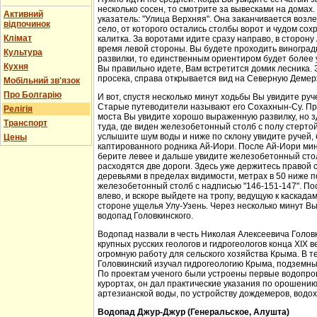
несколько сосен, то смотрите за вывесками на домах.
Активний
указатель: "Улица Верхняя". Она заканчивается возл
відпочинок
село, от которого остались столбы ворот и чудом со
Клімат
калитка. За воротами идите сразу направо, в сторон
время левой стороны. Вы будете проходить виноградн
Культура
развилки, то единственным ориентиром будет более у
Кухня
Вы правильно идете, Вам встретится домик лесника. 
просека, справа открывается вид на Северную Демер
Мобільний зв'язок
Про Болгарію
И вот, спустя несколько минут ходьбы Вы увидите руч
Старые путеводители называют его Сохахнын-Су. Пр
Релігія
моста Вы увидите хорошо выраженную развилку, но з
Транспорт
туда, где виден железобетонный столб с полу стерто
услышите шум воды и ниже по склону увидите ручей,
Цены
каптированного родника Ай-Иори. После Ай-Иори мину
берите левее и дальше увидите железобетонный столб
расходятся две дороги. Здесь уже держитесь правой 
деревьями в пределах видимости, метрах в 50 ниже п
железобетонный столб с надписью "146-151-147". По
влево, и вскоре выйдете на тропу, ведущую к каскада
стороне ущелья Улу-Узень. Через несколько минут Вы
водопад Головкинского.
Водопад назвали в честь Николая Алексеевича Головки
крупных русских геологов и гидрогеологов конца XIX 
огромную работу для сельского хозяйства Крыма. В 
Головкинский изучал гидрогеологию Крыма, подземн
По проектам ученого были устроены первые водопров
курортах, он дал практические указания по орошени
артезианской воды, по устройству дождемеров, водо
Водопад Джур-Джур (Генеральское, Алушта)