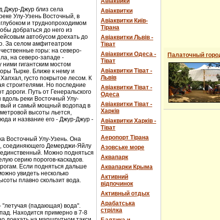
Авіаквики
д Джур-Джур близ села
Авіаквитки
реке Улу-Узень Восточный, в
Авіаквитки Київ-
 глубоком и труднопроходимом
Тірана
обы добраться до него из
рейсовым автобусом доехать до
Авіаквитки Львів -
о. За селом амфитеатром
Тіват
чественные горы: на северо-
Авіаквитки Одеса -
Палаточный горо
ла, на северо-западе -
Тіват
 ними гигантским мостом
Авіаквитки Тіват -
горы Тырке. Ближе к нему и
Львів
Хапхал, густо покрытое лесом. К
ая строителями. Но последние
Авіаквитки Тіват -
т дороги. Путь от Генеральского
Одеса
и вдоль реки Восточный Улу-
Авіаквитки Тіват -
сивый и самый мощный водопад в
Харків
-метровой высоты льется,
юда и название его - Джур-Джур -
Авіаквитки Харків -
Тіват
Аеропорт Тірана
ка Восточный Улу-Узень. Она
е, соединяющего Демерджи-Яйлу
Азовське море
е единственный. Можно подняться
Аквапарк
елую серию порогов-каскадов.
орогам. Если подняться дальше
Аквапарки Крыма
можно увидеть несколько
Активний
ысоты плавно скользит вода.
відпочинок
Активный отдых
Арабатська
- "летучая (падающая) вода".
стрілка
пад. Находится примерно в 7-8
ожно доехать на маршрутном такси