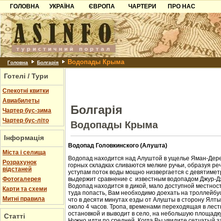
ГОЛОВНА
УКРАЇНА
ЄВРОПА
ЧАРТЕРИ
ПРО НАС
Карпати
Чорногорія
Контакти
Азов
Хорватія
Партнерам
Причорноморря
Болгарія
Додати готель
Водопады Крыма
Шацьк
Албанія
Питання
Головна
Болгарія
Готелі / Тури
Пошук готелів
Спекотні квитки
Авиабилеты
Болгарія
Чартер бус-зима
Чартер бус-літо
Водопады Крыма
Інформація
Водопад Головкинского (Алушта)
Міста і селища
Водопад находится над Алуштой в ущелье Яман-Дере
Розрахунок
горных складках сливаются мелкие ручьи, образуя ре
відстаней
уступам поток воды мощно низвергается с девятиметр
Фотогалерея
выдержит сравнение с известным водопадом Джур-Д
Водопад находится в дикой, мало доступной местност
Карти та схеми
туда попасть, Вам необходимо доехать на троллейбус
Митні правила
что в десяти минутах езды от Алушты в сторону Ялт
около 4 часов. Тропа, временами переходящая в лест
остановкой и выводит в село, на небольшую площадк
Статті
Нужно идти по средней. Когда Вы увидите сетчатый з