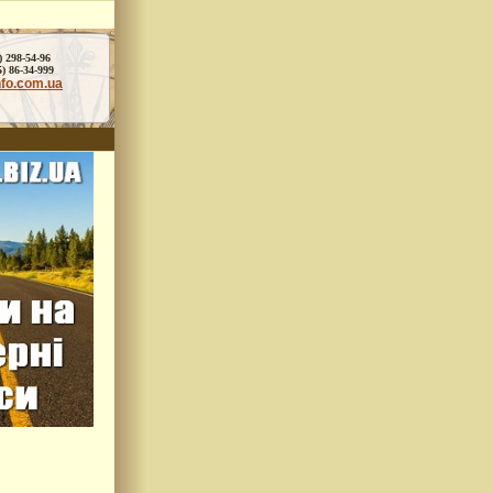
) 298-54-96
86-34-999
nfo.com.ua