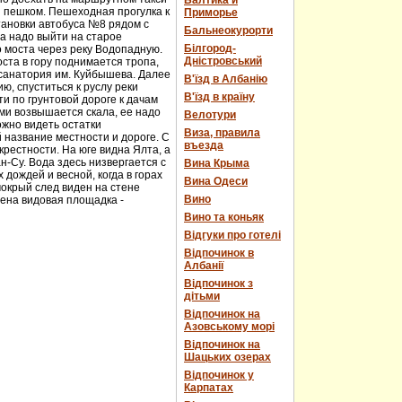
Балтика и
и пешком. Пешеходная прогулка к
Приморье
тановки автобуса №8 рядом с
Бальнеокурорти
а надо выйти на старое
Білгород-
о моста через реку Водопадную.
Дністровський
ста в гору поднимается тропа,
 санатория им. Куйбышева. Далее
В'їзд в Албанію
ю, спуститься к руслу реки
В'їзд в країну
и по грунтовой дороге к дачам
ми возвышается скала, ее надо
Велотури
ожно видеть остатки
Виза, правила
 название местности и дороге. С
въезда
рестности. На юге видна Ялта, а
н-Су. Вода здесь низвергается с
Вина Крыма
дождей и весной, когда в горах
Вина Одеси
мокрый след виден на стене
Вино
оена видовая площадка -
Вино та коньяк
Відгуки про готелі
Відпочинок в
Албанії
Відпочинок з
дітьми
Відпочинок на
Азовському морі
Відпочинок на
Шацьких озерах
Відпочинок у
Карпатах