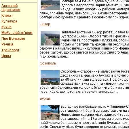
Болгарії за 4 км на південь від Албени і за
(дорога з аеропорту Варни близько 30 хви
Активний
найдешевших курортних районів Болгарії
відпочинок
пляж, спокійне море, невисокі ціни, безліч ресторанів
Клімат
болгарською кухнею.У Кранево в основному приїжджа..
Культура
Обзор
Кухня
Невелике містечко Обзор розташоване мі
Мобільний зв'язок
Бургасом (60км). Обзор є тихим і красив
Про Болгарію
чудовими та просторими пляжами, спокій
Релігія
гірським повітрям та красивими околицям
одному з наймальовничіших куточків Північного Чорн
Транспорт
березі затоки, що розкинувся між мисом Святого Анаст
Цены
підніжжям Емон...
Созополь
Созополь – старовинне мальовниче місте
двох тихих та красивих бухтах із кіломе
за 40 хвилин їзди від Бургаса. Подібно до
складається з «старої» та «нової» частин
зберіг свій балканський колорит: будинки з білими сті
черепицею, що потопають у зелені виноградн...
Бургас
Бургас - це найбільше місто у Південно-Сх
розташований біля Бургаської затоки на 
Неймовірно красиве місто займає 4 терас
розташований на 17м вище за рівень моря
найбільшим болгарським портом.Історія Бургаса наліч
років. Спочатку місто було створено як римське поселе