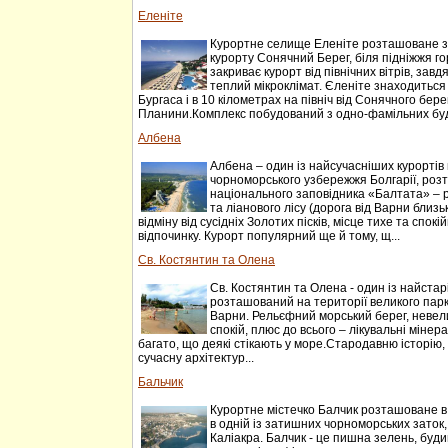
Еленіте
Курортне селище Еленіте розташоване за 
курорту Сонячний Берег, біля підніжжя г
закриває курорт від північних вітрів, завдя
теплий мікроклімат. Єленіте знаходиться в
Бургаса і в 10 кілометрах на північ від Сонячного бере
Планини.Комплекс побудований з одно-фамільних буд
Албена
Албена – один із найсучасніших курортів 
чорноморського узбережжя Болгарії, роз
національного заповідника «Балтата» – 
та ліанового лісу (дорога від Варни близь
відміну від сусідніх Золотих пісків, місце тихе та спок
відпочинку. Курорт популярний ще й тому, щ...
Св. Костянтин та Олена
Св. Костянтин та Олена - один із найстарі
розташований на території великого парку
Варни. Рельєфний морський берег, невели
спокій, плюс до всього – лікувальні мінера
багато, що деякі стікають у море.Стародавню історію,
сучасну архітектур...
Бальчик
Курортне містечко Балчик розташоване в 4
в одній із затишних чорноморських зато
Каліакра. Балчик - це пишна зелень, буди