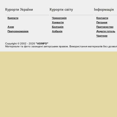
Курорти України
Курорти світу
Інформація
Карпати
Чорногорія
Контакти
Хорватія
Питання
Азов
Болгарія
Партнерство
Причорноморря
Албанія
Додати готель
Чартери
Copyright © 2002 - 2026
"ASINFO"
Материали та фото захищені авторським правом. Використання материалів без дозвол