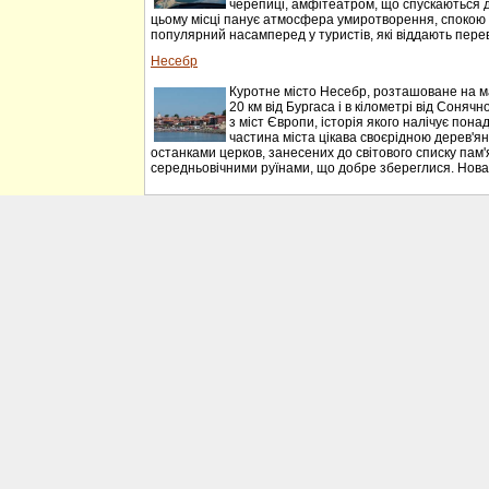
черепиці, амфітеатром, що спускаються до 
цьому місці панує атмосфера умиротворення, спокою 
популярний насамперед у туристів, які віддають перева
Несебр
Куротне місто Несебр, розташоване на м
20 км від Бургаса і в кілометрі від Соняч
з міст Європи, історія якого налічує понад
частина міста цікава своєрідною дерев'я
останками церков, занесених до світового списку пам
середньовічними руїнами, що добре збереглися. Нова 