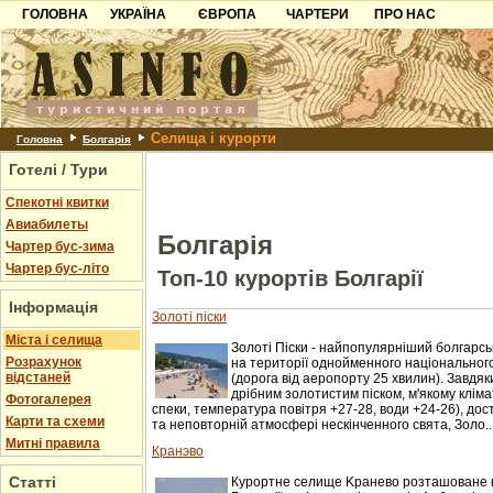
ГОЛОВНА
УКРАЇНА
ЄВРОПА
ЧАРТЕРИ
ПРО НАС
Карпати
Чорногорія
Контакти
Азов
Хорватія
Партнерам
Причорноморря
Болгарія
Додати готель
Селища і курорти
Шацьк
Албанія
Питання
Головна
Болгарія
Готелі / Тури
Пошук готелів
Спекотні квитки
Авиабилеты
Болгарія
Чартер бус-зима
Чартер бус-літо
Топ-10 курортів Болгарії
Інформація
Золоті піски
Міста і селища
Золоті Піски - найпопулярніший болгарс
Розрахунок
на території однойменного національного
відстаней
(дорога від аеропорту 25 хвилин). Завдя
дрібним золотистим піском, м'якому кліма
Фотогалерея
спеки, температура повітря +27-28, води +24-26), до
Карти та схеми
та неповторній атмосфері нескінченного свята, Золо..
Митні правила
Кранэво
Статті
Курортне селище Kранево розташоване н