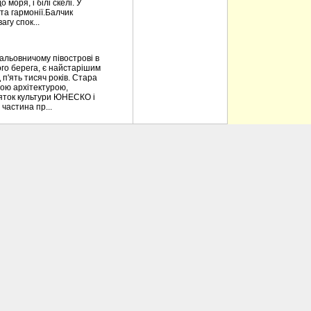
моря, і білі скелі. У
та гармонії.Балчик
гу спок...
альовничому півострові в
ного берега, є найстарішим
 п'ять тисяч років. Стара
ною архітектурою,
'яток культури ЮНЕСКО і
частина пр...