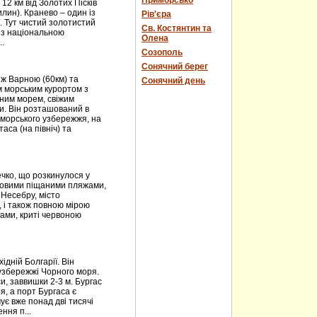
Приморсько
 12 км від Золотих Пісків
лин). Кранево – один із
Рів'єра
. Тут чистий золотистий
Св. Костянтин та
 із національною
Олена
.
Созополь
Сонячний берег
ж Варною (60км) та
Сонячний день
им морським курортом з
ним морем, свіжим
и. Він розташований в
оморського узбережжя, на
аса (на північ) та
чко, що розкинулося у
тровими піщаними пляжами,
 Несебру, місто
, і також повною мірою
нами, криті червоною
ідній Болгарії. Він
узбережжі Чорного моря.
и, заввишки 2-3 м. Бургас
, а порт Бургаса є
ує вже понад дві тисячі
ння п...