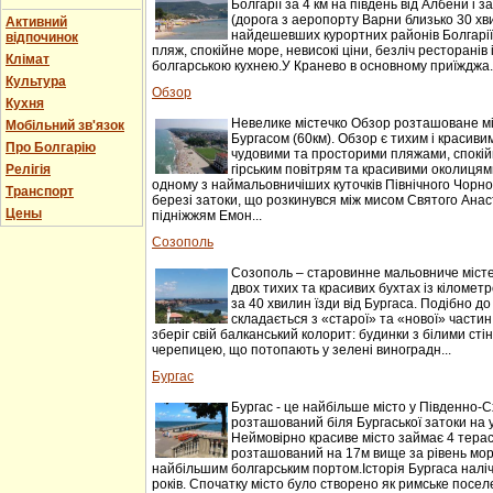
Болгарії за 4 км на південь від Албени і за
(дорога з аеропорту Варни близько 30 хви
Активний
найдешевших курортних районів Болгарії
відпочинок
пляж, спокійне море, невисокі ціни, безліч ресторанів
Клімат
болгарською кухнею.У Кранево в основному приїжджа..
Культура
Обзор
Кухня
Невелике містечко Обзор розташоване мі
Мобільний зв'язок
Бургасом (60км). Обзор є тихим і красив
Про Болгарію
чудовими та просторими пляжами, спокій
Релігія
гірським повітрям та красивими околицям
одному з наймальовничіших куточків Північного Чорн
Транспорт
березі затоки, що розкинувся між мисом Святого Анаст
Цены
підніжжям Емон...
Созополь
Созополь – старовинне мальовниче місте
двох тихих та красивих бухтах із кіломе
за 40 хвилин їзди від Бургаса. Подібно до
складається з «старої» та «нової» частин
зберіг свій балканський колорит: будинки з білими сті
черепицею, що потопають у зелені виноградн...
Бургас
Бургас - це найбільше місто у Південно-Сх
розташований біля Бургаської затоки на 
Неймовірно красиве місто займає 4 терас
розташований на 17м вище за рівень моря
найбільшим болгарським портом.Історія Бургаса наліч
років. Спочатку місто було створено як римське поселе