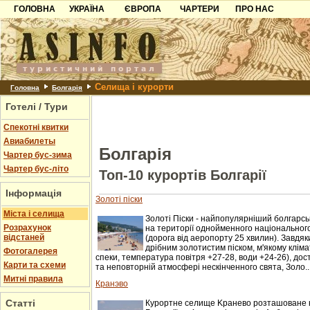
ГОЛОВНА
УКРАЇНА
ЄВРОПА
ЧАРТЕРИ
ПРО НАС
Карпати
Чорногорія
Контакти
Азов
Хорватія
Партнерам
Причорноморря
Болгарія
Додати готель
Селища і курорти
Шацьк
Албанія
Питання
Головна
Болгарія
Готелі / Тури
Пошук готелів
Спекотні квитки
Авиабилеты
Болгарія
Чартер бус-зима
Чартер бус-літо
Топ-10 курортів Болгарії
Інформація
Золоті піски
Міста і селища
Золоті Піски - найпопулярніший болгарс
Розрахунок
на території однойменного національного
відстаней
(дорога від аеропорту 25 хвилин). Завдя
дрібним золотистим піском, м'якому кліма
Фотогалерея
спеки, температура повітря +27-28, води +24-26), до
Карти та схеми
та неповторній атмосфері нескінченного свята, Золо..
Митні правила
Кранэво
Статті
Курортне селище Kранево розташоване н