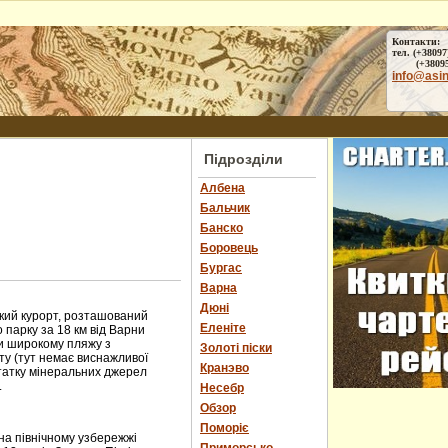
Контакти:
тел. (+38097
(+38095) 
info@asi
Підрозділи
Албена
Бальчик
Банско
Боровець
Бургас
Варна
Дюні
ький курорт, розташований
Еленіте
 парку за 18 км від Варни
ки широкому пляжу з
Золоті піски
ту (тут немає виснажливої
Кранэво
статку мінеральних джерел
.
Несебр
Обзор
Поморіє
а північному узбережжі