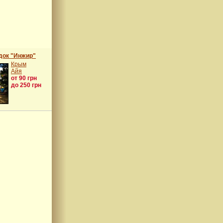
док "Инжир"
Крым
Айя
от 90 грн
до 250 грн