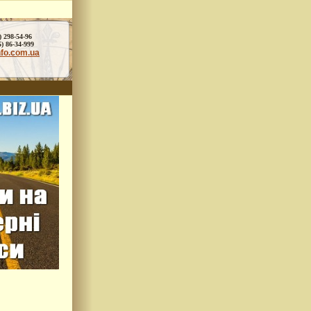
) 298-54-96
86-34-999
nfo.com.ua