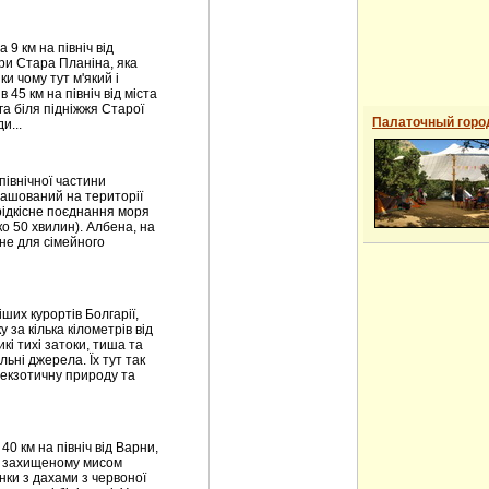
9 км на північ від
ори Стара Планіна, яка
ки чому тут м'який і
 45 км на північ від міста
га біля підніжжя Старої
Палаточный горо
и...
північної частини
ташований на території
рідкісне поєднання моря
ко 50 хвилин). Албена, на
ійне для сімейного
ших курортів Болгарії,
 за кілька кілометрів від
кі тихі затоки, тиша та
льні джерела. Їх тут так
 екзотичну природу та
0 км на північ від Варни,
к, захищеному мисом
нки з дахами з червоної