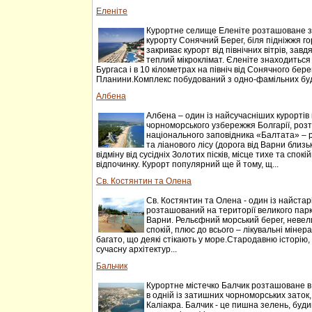
Еленіте
Курортне селище Еленіте розташоване за 
курорту Сонячний Берег, біля підніжжя г
закриває курорт від північних вітрів, завдя
теплий мікроклімат. Єленіте знаходиться в
Бургаса і в 10 кілометрах на північ від Сонячного бере
Планини.Комплекс побудований з одно-фамільних буд
Албена
Албена – один із найсучасніших курортів 
чорноморського узбережжя Болгарії, роз
національного заповідника «Балтата» – 
та ліанового лісу (дорога від Варни близь
відміну від сусідніх Золотих пісків, місце тихе та спок
відпочинку. Курорт популярний ще й тому, щ...
Св. Костянтин та Олена
Св. Костянтин та Олена - один із найстарі
розташований на території великого парку
Варни. Рельєфний морський берег, невели
спокій, плюс до всього – лікувальні мінера
багато, що деякі стікають у море.Стародавню історію,
сучасну архітектур...
Бальчик
Курортне містечко Балчик розташоване в 4
в одній із затишних чорноморських зато
Каліакра. Балчик - це пишна зелень, буди