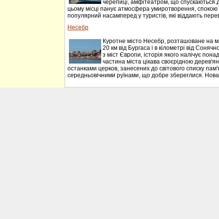
черепиці, амфітеатром, що спускаються до 
цьому місці панує атмосфера умиротворення, спокою 
популярний насамперед у туристів, які віддають перева
Несебр
Куротне місто Несебр, розташоване на м
20 км від Бургаса і в кілометрі від Соняч
з міст Європи, історія якого налічує понад
частина міста цікава своєрідною дерев'я
останками церков, занесених до світового списку пам
середньовічними руїнами, що добре збереглися. Нова 