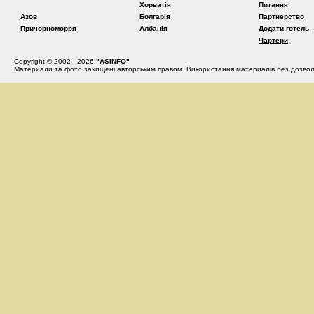
Хорватія
Питання
Азов
Болгарія
Партнерство
Причорноморря
Албанія
Додати готель
Чартери
Copyright © 2002 - 2026
"ASINFO"
Материали та фото захищені авторським правом. Використання материалів без дозвол