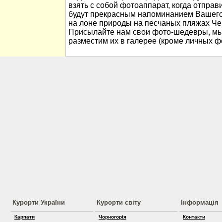
взять с собой фотоаппарат, когда отправ
будут прекрасным напоминанием Вашего
на лоне природы на песчаных пляжах Че
Присылайте нам свои фото-шедевры, мы
разместим их в галерее (кроме личных ф
Курорти України
Курорти світу
Інформація
Карпати
Чорногорія
Контакти