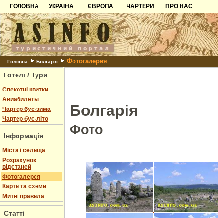
ГОЛОВНА
УКРАЇНА
ЄВРОПА
ЧАРТЕРИ
ПРО НАС
Карпати
Чорногорія
Контакти
Азов
Хорватія
Партнерам
Причорноморря
Болгарія
Додати готель
Фотогалерея
Шацьк
Албанія
Питання
Головна
Болгарія
Готелі / Тури
Пошук готелів
Спекотні квитки
Авиабилеты
Болгарія
Чартер бус-зима
Чартер бус-літо
Фото
Інформація
Міста і селища
Розрахунок
відстаней
Фотогалерея
Карти та схеми
Митні правила
Статті