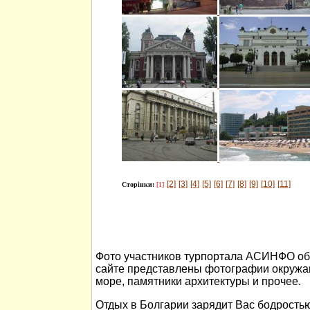
[2]
[3]
[4]
[5]
[6]
[7]
[8]
[9]
[10]
[11]
Сторінки:
[1]
Фото участников турпортала АСИНФО об 
сайте представлены фотографии окружа
море, памятники архитектуры и прочее.
Отдых в Болгарии зарядит Вас бодростью 