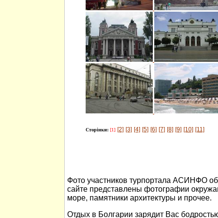
[2]
[3]
[4]
[5]
[6]
[7]
[8]
[9]
[10]
[11]
Сторінки:
[1]
Фото участников турпортала АСИНФО об 
сайте представлены фотографии окружа
море, памятники архитектуры и прочее.
Отдых в Болгарии зарядит Вас бодростью 