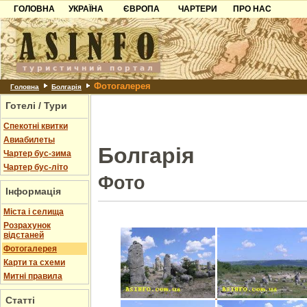
ГОЛОВНА
УКРАЇНА
ЄВРОПА
ЧАРТЕРИ
ПРО НАС
Карпати
Чорногорія
Контакти
Азов
Хорватія
Партнерам
Причорноморря
Болгарія
Додати готель
Фотогалерея
Шацьк
Албанія
Питання
Головна
Болгарія
Готелі / Тури
Пошук готелів
Спекотні квитки
Авиабилеты
Болгарія
Чартер бус-зима
Чартер бус-літо
Фото
Інформація
Міста і селища
Розрахунок
відстаней
Фотогалерея
Карти та схеми
Митні правила
Статті