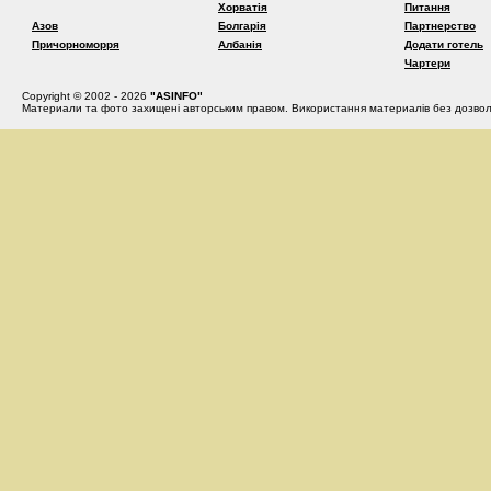
Хорватія
Питання
Азов
Болгарія
Партнерство
Причорноморря
Албанія
Додати готель
Чартери
Copyright © 2002 - 2026
"ASINFO"
Материали та фото захищені авторським правом. Використання материалів без дозвол