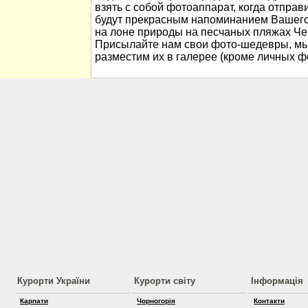
взять с собой фотоаппарат, когда отправ
будут прекрасным напоминанием Вашего
на лоне природы на песчаных пляжах Че
Присылайте нам свои фото-шедевры, мы
разместим их в галерее (кроме личных ф
Курорти України
Курорти світу
Інформація
Карпати
Чорногорія
Контакти